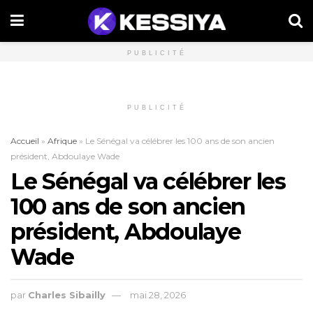
PUBLICITÉ
PUBLICITÉ
Accueil
»
Afrique
»
Le Sénégal va célébrer les 100 ans de son ancien
président, Abdoulaye Wade
Le Sénégal va célébrer les
100 ans de son ancien
président, Abdoulaye
Wade
par
Charles Sibailly
mai 28, 2026