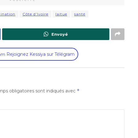
PUBLICITÉ
ination
Côte d’Ivoire
laitue
santé
Envoyé
Rejoignez Kessiya sur Télégram
*
ps obligatoires sont indiqués avec