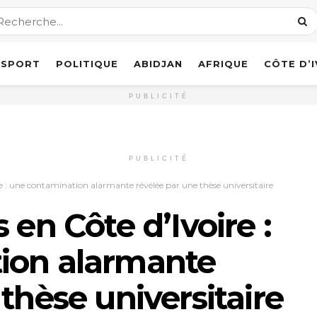
SPORT
POLITIQUE
ABIDJAN
AFRIQUE
CÔTE D’
PUBLICITÉ
PUBLICITÉ
re : une contamination alarmante révélée par une thèse universitaire
 en Côte d’Ivoire :
ion alarmante
thèse universitaire