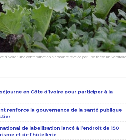
te d’Ivoire : une contamination alarmante révélée par une thèse universitaire
séjourne en Côte d’Ivoire pour participer à la
nt renforce la gouvernance de la santé publique
stier
ational de labellisation lancé à l’endroit de 150
isme et de l’hôtellerie