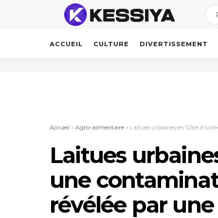
ACCUEIL
CULTURE
DIVERTISSEMENT
Accueil
»
Agro-alimentaire
»
Laitues urbaines en Côte d’Ivoi
Laitues urbaines
une contaminat
révélée par une 