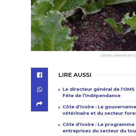
Laitues urbaines en Cô
LIRE AUSSI
Le directeur général de l’OMS 
Fête de l’Indépendance
Côte d’Ivoire : Le gouverneme
vétérinaire et du secteur fore
Côte d’Ivoire : Le programme n
entreprises du secteur du tour