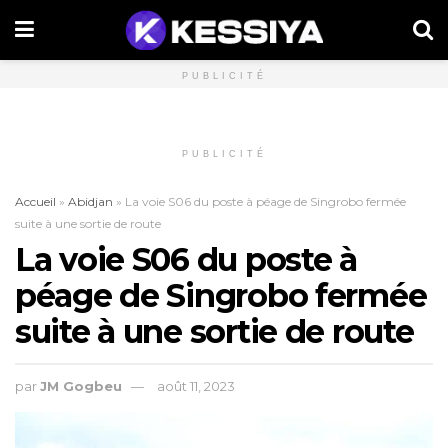
PUBLICITÉ
PUBLICITÉ
Accueil
»
Abidjan
»
La voie S06 du poste à péage de Singrobo fermée
suite à une sortie de route
La voie S06 du poste à
péage de Singrobo fermée
suite à une sortie de route
par
JM Gogbeu
août 11, 2023