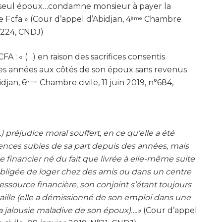
seul époux…condamne monsieur à payer la
 Fcfa » (Cour d’appel d’Abidjan, 4
Chambre
ème
n°224, CNDJ)
FA : « (…) en raison des sacrifices consentis
 années aux côtés de son époux sans revenus
idjan, 6
Chambre civile, 11 juin 2019, n°684,
ème
…) préjudice moral souffert, en ce qu’elle a été
lences subies de sa part depuis des années, mais
e financier né du fait que livrée à elle-même suite
t obligée de loger chez des amis ou dans un centre
essource financière, son conjoint s’étant toujours
vaille (elle a démissionné de son emploi dans une
a jalousie maladive de son époux)….»
(Cour d’appel