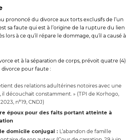
e
au prononcé du divorce aux torts exclusifs de l’un
st sa faute qui est à l’origine de la rupture du lien
 lors à ce qu’il répare le dommage, qu’il a causé à
 divorce et à la séparation de corps, prévoit quatre (4)
 divorce pour faute :
tient des relations adultérines notoires avec une
 il découchait constamment. » (TPI de Korhogo,
l 2023, n°19, CNDJ)
e époux pour des faits portant atteinte à
ation
de domicile conjugal :
L’abandon de famille
ontaire de son auteur (Cour de cassation, 29 juin