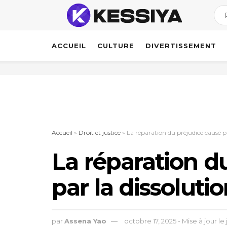
ACCUEIL
CULTURE
DIVERTISSEMENT
Accueil
»
Droit et justice
»
La réparation du préjudice causé p
La réparation d
par la dissolut
par
Assena Yao
octobre 17, 2025 - Mise à jour le 