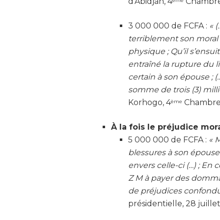
d’Abidjan, 4
Chambre c
ème
3 000 000 de FCFA :
« 
terriblement son moral 
physique ; Qu’il s’ensuit
entraîné la rupture du 
certain à son épouse ; (
somme de trois (3) mill
Korhogo, 4
Chambre c
ème
À la fois le préjudice mor
5 000 000 de FCFA :
« M
blessures à son épouse (
envers celle-ci (…) ; E
Z M à payer des dommag
de préjudices confond
présidentielle, 28 juille