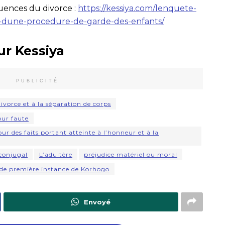
uences du divorce :
https://kessiya.com/lenquete-
re-dune-procedure-de-garde-des-enfants/
ur Kessiya
PUBLICITÉ
 divorce et à la séparation de corps
our faute
r des faits portant atteinte à l’honneur et à la
 conjugal
L’adultère
préjudice matériel ou moral
 de première instance de Korhogo
Envoyé