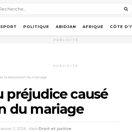
SPORT
POLITIQUE
ABIDJAN
AFRIQUE
CÔTE D’
PUBLICITÉ
PUBLICITÉ
ar la dissolution du mariage
u préjudice causé
ion du mariage
janvier 2, 2026
dans
Droit et justice