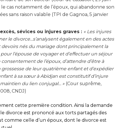
st le cas notamment de l’époux, qui abandonne son
s sans raison valable (TPI de Gagnoa, 5 janvier
excès, sévices ou injures graves :
« Les injures
îner le divorce…s’analysent également en des actes
et devoirs nés du mariage dont principalement la
our l’épouse de voyager et d’effectuer un séjour
le consentement de l’époux, d’attendre d’être à
a grossesse de leur quatrième enfant et d’expédier
ant à sa sœur à Abidjan est constitutif d’injure
e maintien du lien conjugal… »
(Cour suprême,
 2008, CNDJ)
ement cette première condition. Ainsi la demande
 le divorce est prononcé aux torts partagés des
out comme celle d’un époux, dont le divorce est
utuel.