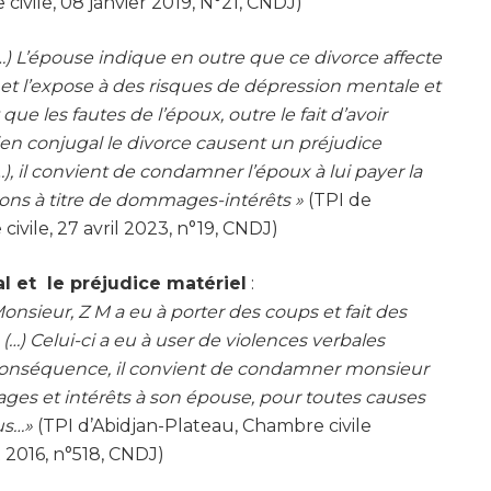
ivile, 08 janvier 2019, N°21, CNDJ)
(…) L’épouse indique en outre que ce divorce affecte
et l’expose à des risques de dépression mentale et
 que les fautes de l’époux, outre le fait d’avoir
lien conjugal le divorce causent un préjudice
…), il convient de condamner l’époux à lui payer la
ions à titre de dommages-intérêts »
(TPI de
ivile, 27 avril 2023, n°19, CNDJ)
al et le préjudice matériel
:
onsieur, Z M a eu à porter des coups et fait des
…) Celui-ci a eu à user de violences verbales
n conséquence, il convient de condamner monsieur
es et intérêts à son épouse, pour toutes causes
us…»
(TPI d’Abidjan-Plateau, Chambre civile
t 2016, n°518, CNDJ)