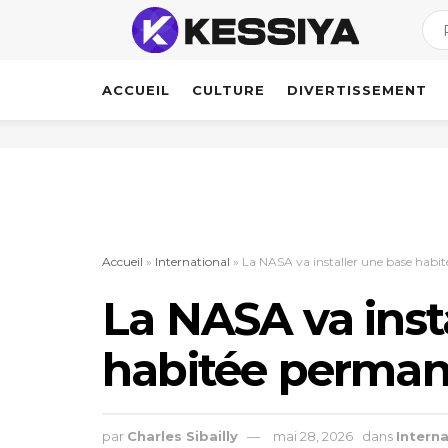
ACCUEIL
CULTURE
DIVERTISSEMENT
Accueil
»
International
»
La NASA va installer une base habi
La NASA va inst
habitée perman
par
Charles Sibailly
mai 28, 2026
dans
Interna