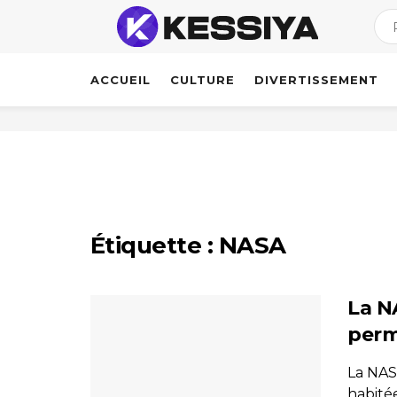
ACCUEIL
CULTURE
DIVERTISSEMENT
Étiquette :
NASA
La N
perm
La NASA
habitée