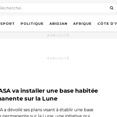
SPORT
POLITIQUE
ABIDJAN
AFRIQUE
CÔTE D’
PUBLICITÉ
PUBLICITÉ
ASA va installer une base habitée
anente sur la Lune
 a dévoilé ses plans visant à établir une base
 permanente sur la Lune, une initiative qui