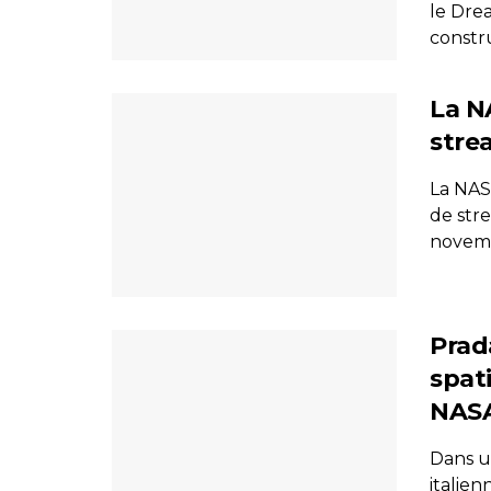
le Drea
construi
La N
stre
La NAS
de stre
novembr
Prad
spat
NAS
Dans u
italie