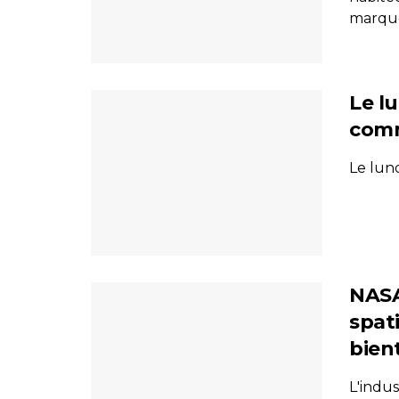
marque 
Le lu
comm
Le lund
NASA
spat
bien
L'indus