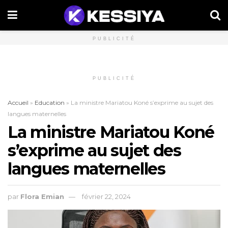
PUBLICITÉ
PUBLICITÉ
Accueil
»
Education
»
La ministre Mariatou Koné s’exprime au sujet des
langues maternelles
La ministre Mariatou Koné
s’exprime au sujet des
langues maternelles
par
Flora Emian
février 22, 2024