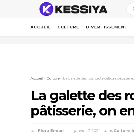
ACCUEIL
CULTURE
DIVERTISSEMENT
Accueil
»
Culture
»
La galette des rois: cette célèbre pâtisseri
La galette des r
pâtisserie, on e
par
Flora Emian
janvier 7, 2024
dans
Culture
,
I