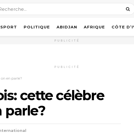
SPORT
POLITIQUE
ABIDJAN
AFRIQUE
CÔTE D’
PUBLICITÉ
PUBLICITÉ
e, on en parle?
ois: cette célèbre
n parle?
nternational