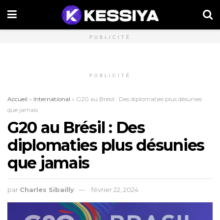
PUBLICITÉ
PUBLICITÉ
Accueil
»
International
»
G20 au Brésil : Des diplomaties plus désunies
que jamais
G20 au Brésil : Des
diplomaties plus désunies
que jamais
par
Charles Sibailly
février 22, 2024