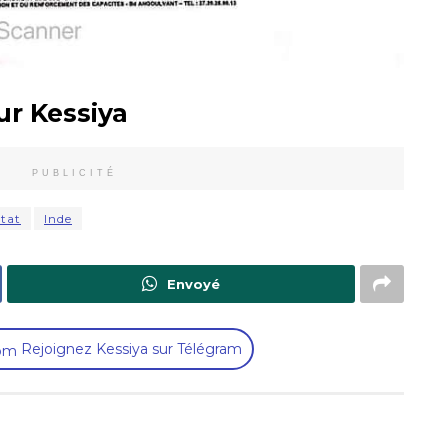
ur Kessiya
PUBLICITÉ
Etat
Inde
Envoyé
Rejoignez Kessiya sur Télégram