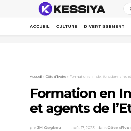
ACCUEIL
CULTURE
DIVERTISSEMENT
Accueil
»
Côte d'Ivoire
»
Formation en Inde : fonctionnaires et
Formation en In
et agents de l’E
par
JM Gogbeu
août 17, 2023
dans
Côte d'Ivoi