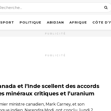
SPORT
POLITIQUE
ABIDJAN
AFRIQUE
CÔTE D’
PUBLICITÉ
PUBLICITÉ
anada et l’Inde scellent des accords
les minéraux critiques et l’uranium
mier ministre canadien, Mark Carney, et son
gue indien, Narendra Modi, ont conclu, lundi 2