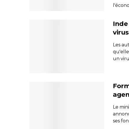
l'écon
Inde 
viru
Les au
qu'ell
un viru
Form
agen
Le mini
annonc
ses fon