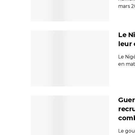
mars 20
Le Ni
leur
Le Nigé
en mat
Guerr
recr
comb
Le gou