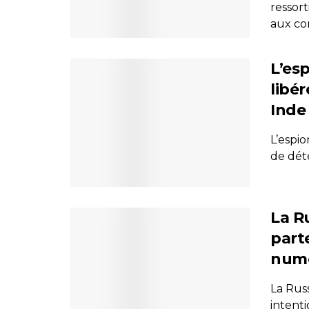
ressort
aux com
L’es
libé
Inde
L’espi
de dét
La Ru
part
numé
La Rus
intent