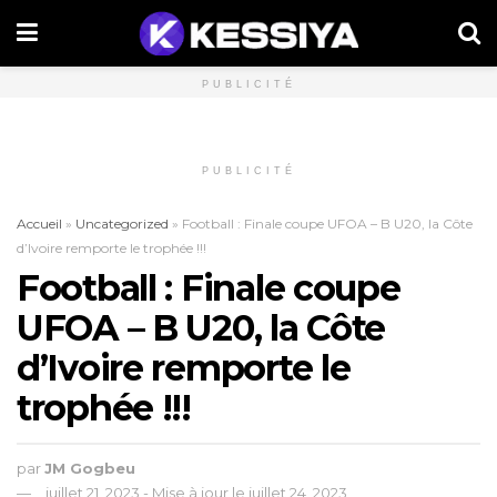
PUBLICITÉ
PUBLICITÉ
Accueil
»
Uncategorized
»
Football : Finale coupe UFOA – B U20, la Côte
d’Ivoire remporte le trophée !!!
Football : Finale coupe
UFOA – B U20, la Côte
d’Ivoire remporte le
trophée !!!
par
JM Gogbeu
juillet 21, 2023 - Mise à jour le juillet 24, 2023