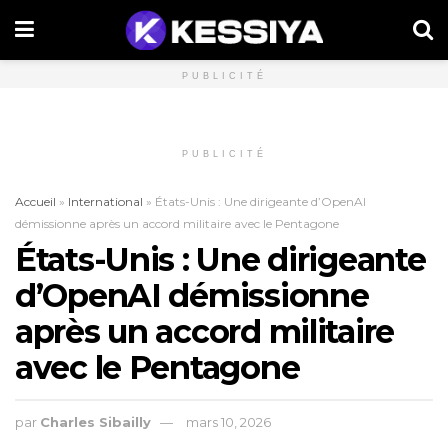
PUBLICITÉ
PUBLICITÉ
Accueil
»
International
»
États-Unis : Une dirigeante d’OpenAI
démissionne après un accord militaire avec le Pentagone
États-Unis : Une dirigeante
d’OpenAI démissionne
après un accord militaire
avec le Pentagone
par
Charles Sibailly
mars 10, 2026