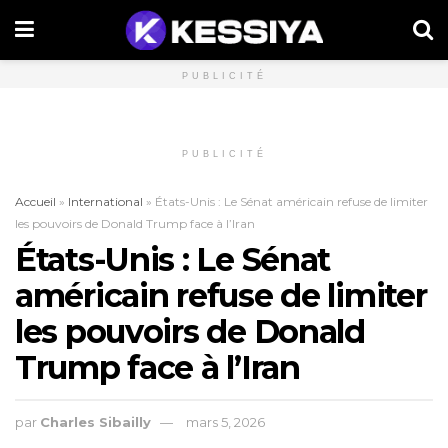
PUBLICITÉ
PUBLICITÉ
Accueil
»
International
»
États-Unis : Le Sénat américain refuse de limiter
les pouvoirs de Donald Trump face à l’Iran
États-Unis : Le Sénat
américain refuse de limiter
les pouvoirs de Donald
Trump face à l’Iran
par
Charles Sibailly
mars 5, 2026