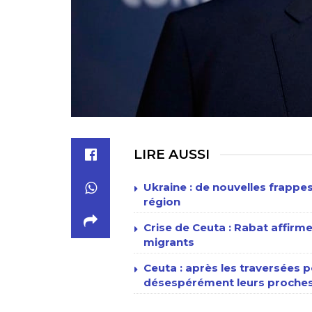
LIRE AUSSI
Ukraine : de nouvelles frappe
région
Crise de Ceuta : Rabat affirme
migrants
Ceuta : après les traversées p
désespérément leurs proches