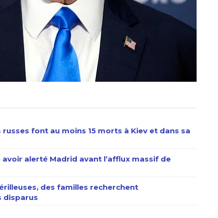
s russes font au moins 15 morts à Kiev et dans sa
 avoir alerté Madrid avant l’afflux massif de
érilleuses, des familles recherchent
 disparus