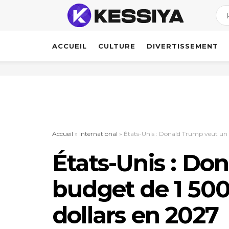
ACCUEIL
CULTURE
DIVERTISSEMENT
Accueil
»
International
»
États-Unis : Donald Trump veut un b
États-Unis : Do
budget de 1 500
dollars en 2027