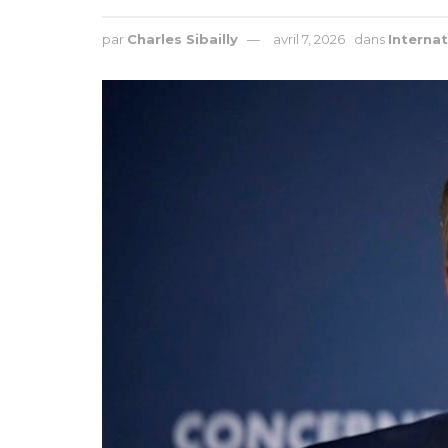
par
Charles Sibailly
avril 7, 2026
dans
Internat