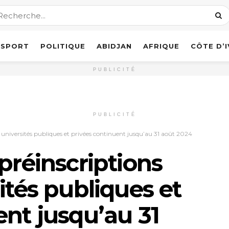
SPORT
POLITIQUE
ABIDJAN
AFRIQUE
CÔTE D’
PUBLICITÉ
PUBLICITÉ
s universités publiques et privées continuent jusqu’au 31 août 2024
préinscriptions
ités publiques et
ent jusqu’au 31