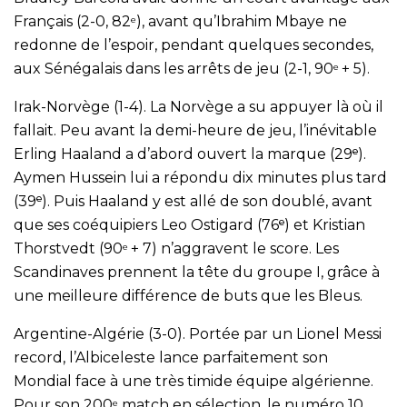
Français (2-0, 82
), avant qu’Ibrahim Mbaye ne
e
redonne de l’espoir, pendant quelques secondes,
aux Sénégalais dans les arrêts de jeu (2-1, 90
+ 5).
e
Irak-Norvège (1-4). La Norvège a su appuyer là où il
fallait. Peu avant la demi-heure de jeu, l’inévitable
Erling Haaland a d’abord ouvert la marque (29ᵉ).
Aymen Hussein lui a répondu dix minutes plus tard
(39ᵉ). Puis Haaland y est allé de son doublé, avant
que ses coéquipiers Leo Ostigard (76ᵉ) et Kristian
Thorstvedt (90
+ 7) n’aggravent le score. Les
e
Scandinaves prennent la tête du groupe I, grâce à
une meilleure différence de buts que les Bleus.
Argentine-Algérie (3-0). Portée par un Lionel Messi
record, l’Albiceleste lance parfaitement son
Mondial face à une très timide équipe algérienne.
Pour son 200
match en sélection, le numéro 10
e