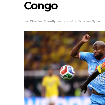
Congo
par
Charles Sibailly
juin 24, 2026
dans
Sport