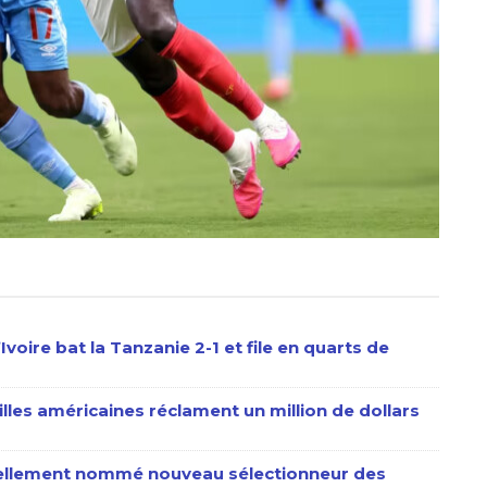
voire bat la Tanzanie 2-1 et file en quarts de
les américaines réclament un million de dollars
ciellement nommé nouveau sélectionneur des