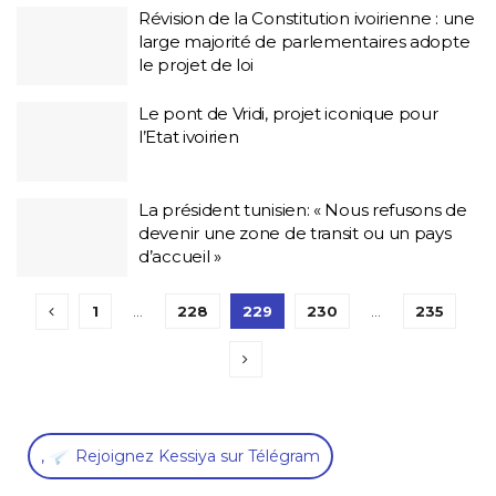
Révision de la Constitution ivoirienne : une
large majorité de parlementaires adopte
le projet de loi
Le pont de Vridi, projet iconique pour
l’Etat ivoirien
La président tunisien: « Nous refusons de
devenir une zone de transit ou un pays
d’accueil »
1
…
228
229
230
…
235
,
Rejoignez Kessiya sur Télégram