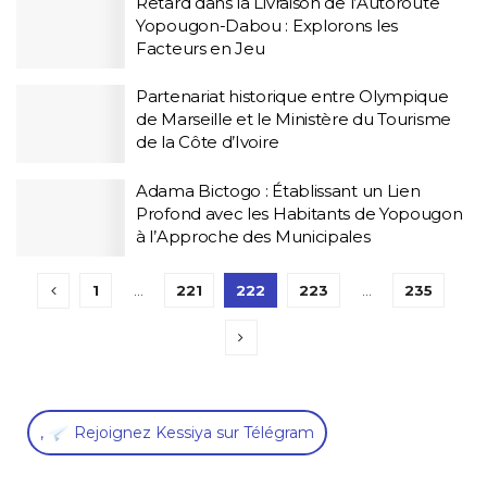
Retard dans la Livraison de l’Autoroute
Yopougon-Dabou : Explorons les
Facteurs en Jeu
Partenariat historique entre Olympique
de Marseille et le Ministère du Tourisme
de la Côte d’Ivoire
Adama Bictogo : Établissant un Lien
Profond avec les Habitants de Yopougon
à l’Approche des Municipales
1
…
221
222
223
…
235
,
Rejoignez Kessiya sur Télégram