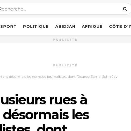
SPORT
POLITIQUE
ABIDJAN
AFRIQUE
CÔTE D’
PUBLICITÉ
PUBLICITÉ
portent désormais les noms de journalistes, dont Ricardo Zama, John Jay
lusieurs rues à
 désormais les
istes, dont