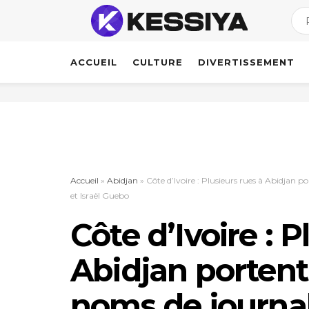
ACCUEIL
CULTURE
DIVERTISSEMENT
Accueil
»
Abidjan
»
Côte d’Ivoire : Plusieurs rues à Abidjan 
et Israël Guebo
Côte d’Ivoire : P
Abidjan portent
noms de journal