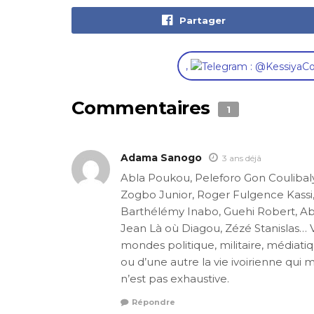
Partager
,
Commentaires
1
Adama Sanogo
3 ans déjâ
Abla Poukou, Peleforo Gon Coulibal
Zogbo Junior, Roger Fulgence Kassi
Barthélémy Inabo, Guehi Robert, Abo
Jean Là où Diagou, Zézé Stanislas… V
mondes politique, militaire, médiat
ou d’une autre la vie ivoirienne qui 
n’est pas exhaustive.
Répondre