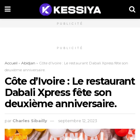
PUBLICITÉ
PUBLICITÉ
Accueil
»
Abidjan
»
Côte d’Ivoire : Le restaurant Dabali Xpress fête son
deuxième anniversaire.
Côte d’Ivoire : Le restaurant
Dabali Xpress fête son
deuxième anniversaire.
par
Charles Sibailly
septembre 12, 2023