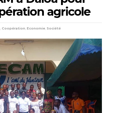
pération agricole
e
,
Coopération
,
Economie
,
Société