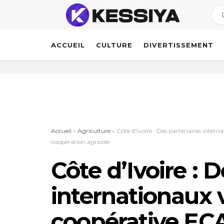
ACCUEIL
CULTURE
DIVERTISSEMENT
Accueil
»
Agriculture
»
Côte d’Ivoire : Des partenaires inter
coopération agricole
Côte d’Ivoire : 
internationaux v
coopérative EC