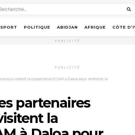
SPORT
POLITIQUE
ABIDJAN
AFRIQUE
CÔTE D’
PUBLICITÉ
PUBLICITÉ
nationaux visitent la coopérative ECAM à Daloa pour renforcer la
Des partenaires
isitent la
AM à Daloa pour