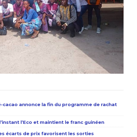
fé-cacao annonce la fin du programme de rachat
’instant l’Eco et maintient le franc guinéen
les écarts de prix favorisent les sorties