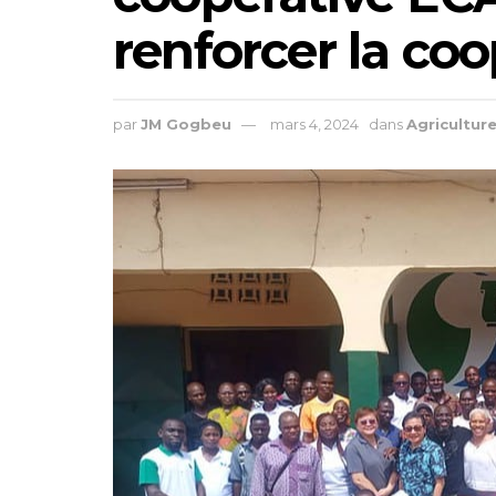
renforcer la coo
par
JM Gogbeu
mars 4, 2024
dans
Agricultur