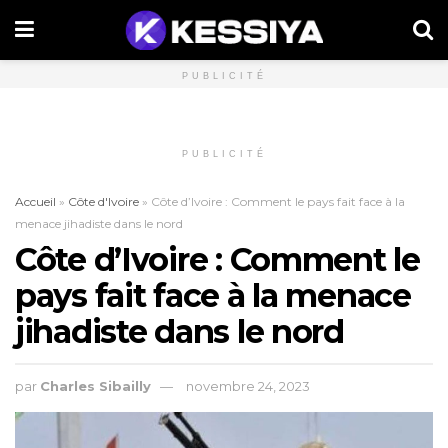
PUBLICITÉ
PUBLICITÉ
Accueil
»
Côte d'Ivoire
»
Côte d’Ivoire : Comment le pays fait face à la
menace jihadiste dans le nord
Côte d’Ivoire : Comment le
pays fait face à la menace
jihadiste dans le nord
par
Charles Sibailly
novembre 24, 2023