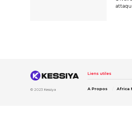
attaque
Liens utiles
A Propos
Africa
© 2023
Kessiya