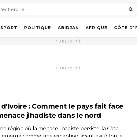
SPORT
POLITIQUE
ABIDJAN
AFRIQUE
CÔTE D’
PUBLICITÉ
PUBLICITÉ
d’Ivoire : Comment le pays fait face
 menace jihadiste dans le nord
e région où la menace jihadiste persiste, la Côte
re émerge comme une exception, ayant évité toute