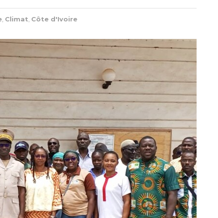
e
,
Climat
,
Côte d'Ivoire