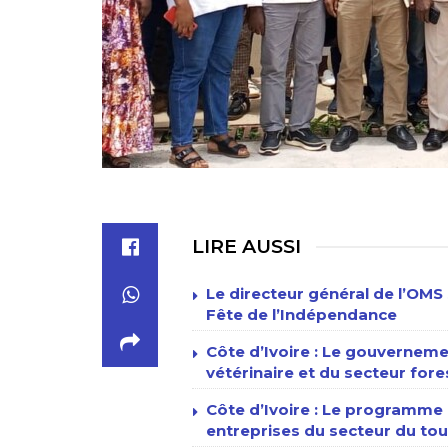
LIRE AUSSI
Le directeur général de l’OMS 
Fête de l’Indépendance
Côte d’Ivoire : Le gouverneme
vétérinaire et du secteur fore
Côte d’Ivoire : Le programme n
entreprises du secteur du tour