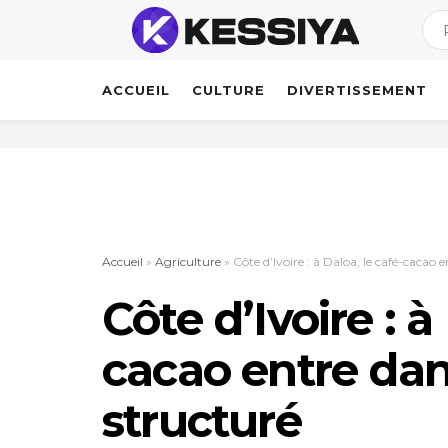
ACCUEIL
CULTURE
DIVERTISSEMENT
Accueil
»
Agriculture
»
Côte d’Ivoire : à Daloa, le café-cacao 
Côte d’Ivoire : à
cacao entre dan
structuré