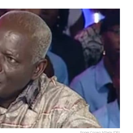
Roger Gnoan M’bala (DR)