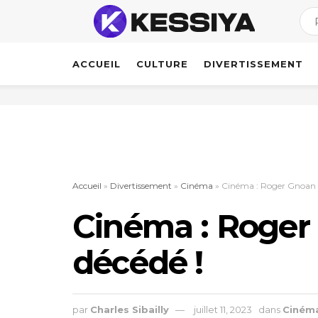
ACCUEIL
CULTURE
DIVERTISSEMENT
Accueil
»
Divertissement
»
Cinéma
»
Cinéma : Roger Gnoan M
Cinéma : Roger
décédé !
par
Charles Sibailly
juillet 11, 2023
dans
Ciném