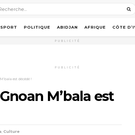
SPORT
POLITIQUE
ABIDJAN
AFRIQUE
CÔTE D’
PUBLICITÉ
PUBLICITÉ
’bala est décédé !
 Gnoan M’bala est
a
,
Culture