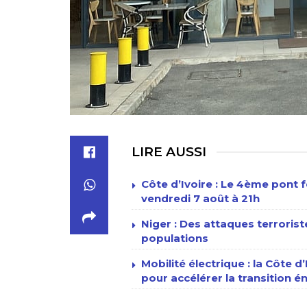
LIRE AUSSI
Côte d’Ivoire : Le 4ème pont f
vendredi 7 août à 21h
Niger : Des attaques terrori
populations
Mobilité électrique : la Côte d
pour accélérer la transition 