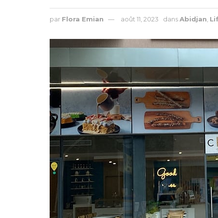
par
Flora Emian
août 11, 2023
dans
Abidjan
,
Li