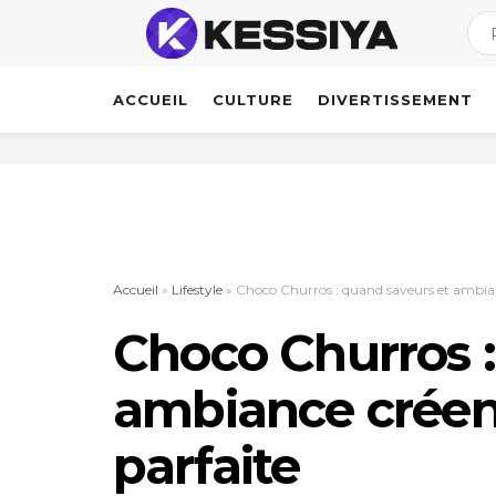
ACCUEIL
CULTURE
DIVERTISSEMENT
Accueil
»
Lifestyle
»
Choco Churros : quand saveurs et ambia
Choco Churros :
ambiance créen
parfaite