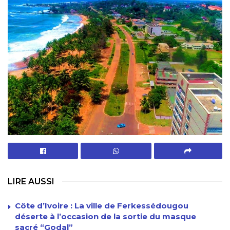
LIRE AUSSI
Côte d’Ivoire : La ville de Ferkessédougou
déserte à l’occasion de la sortie du masque
sacré “Godal”