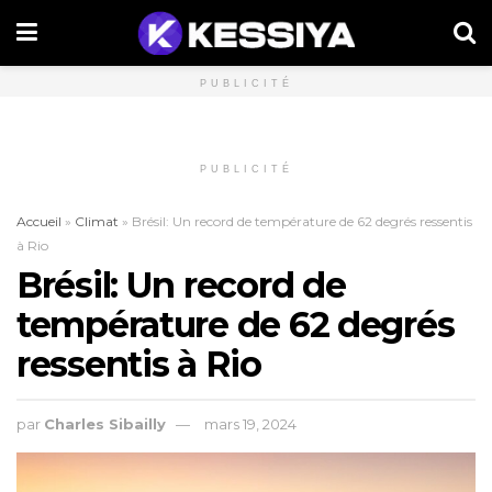
PUBLICITÉ
PUBLICITÉ
Accueil
»
Climat
»
Brésil: Un record de température de 62 degrés ressentis
à Rio
Brésil: Un record de
température de 62 degrés
ressentis à Rio
par
Charles Sibailly
mars 19, 2024