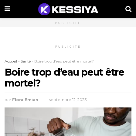
PUBLICITÉ
PUBLICITÉ
Accueil
»
Santé
»
Boire trop d’eau peut être mortel?
Boire trop d’eau peut être
mortel?
par
Flora Emian
septembre 12, 2023