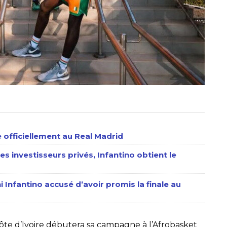
 officiellement au Real Madrid
es investisseurs privés, Infantino obtient le
Infantino accusé d’avoir promis la finale au
ôte d’Ivoire débutera sa campagne à l’Afrobasket