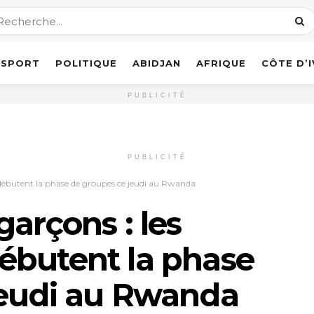
SPORT
POLITIQUE
ABIDJAN
AFRIQUE
CÔTE D’
PUBLICITÉ
PUBLICITÉ
 débutent la phase de groupes ce jeudi au Rwanda
arçons : les
ébutent la phase
jeudi au Rwanda