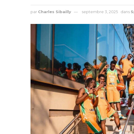
par
Charles Sibailly
septembre 3, 2025
dans
S