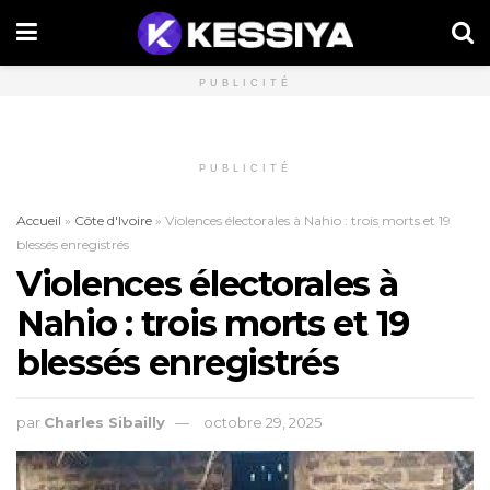
PUBLICITÉ
PUBLICITÉ
Accueil
»
Côte d'Ivoire
»
Violences électorales à Nahio : trois morts et 19
blessés enregistrés
Violences électorales à
Nahio : trois morts et 19
blessés enregistrés
par
Charles Sibailly
octobre 29, 2025