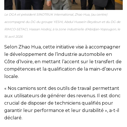
Le DGA et président SINOTRUK International, Zhao Hua, (au centre)
accompagné du DG du groupe YESHI, Abdul Hussein Beydoun et du DG de
RIMCO-SETACI, Hassan Hodroj, à la zone industrielle d’Abidjan-Yopougon, le
16 avril 2026
Selon Zhao Hua, cette initiative vise à accompagner
le développement de l’industrie automobile en
Côte d’Ivoire, en mettant l’accent sur le transfert de
compétences et la qualification de la main-d’œuvre
locale.
« Nos camions sont des outils de travail permettant
aux utilisateurs de générer des revenus. Il est donc
crucial de disposer de techniciens qualifiés pour
garantir leur performance et leur durabilité », a-t-il
déclaré.