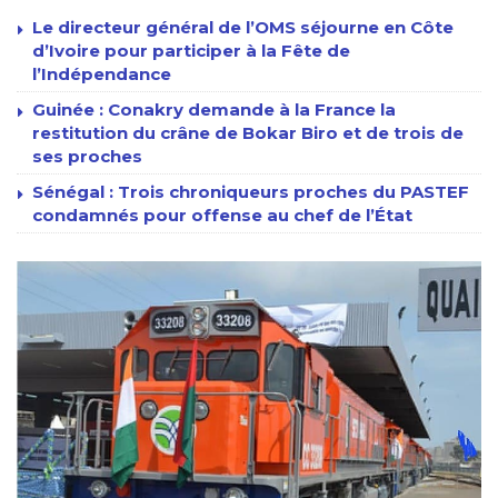
Le directeur général de l’OMS séjourne en Côte
d’Ivoire pour participer à la Fête de
l’Indépendance
Guinée : Conakry demande à la France la
restitution du crâne de Bokar Biro et de trois de
ses proches
Sénégal : Trois chroniqueurs proches du PASTEF
condamnés pour offense au chef de l’État