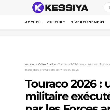
ACCUEIL
CULTURE
DIVERTISSEMENT
Accueil
»
Côte d'Ivoire
»
Touraco 2026 : un exercice militaire 
françaises prévu dans six villes du pays
Touraco 2026 : 
militaire exécu
par les Forces 