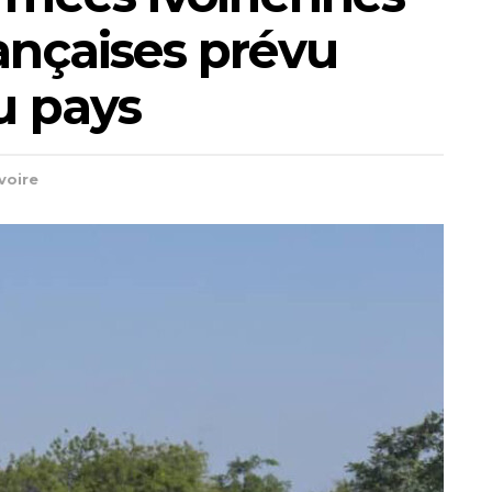
rançaises prévu
du pays
voire