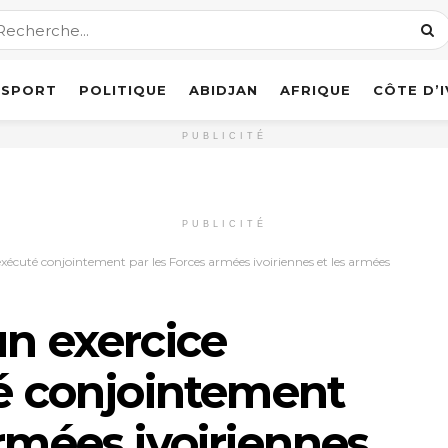
SPORT
POLITIQUE
ABIDJAN
AFRIQUE
CÔTE D’
PUBLICITÉ
PUBLICITÉ
exécuté conjointement par les Forces armées ivoiriennes et les armées
un exercice
té conjointement
armées ivoiriennes