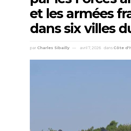
et les armées f
dans six villes 
par
Charles Sibailly
avril 7, 2026
dans
Côte d'I