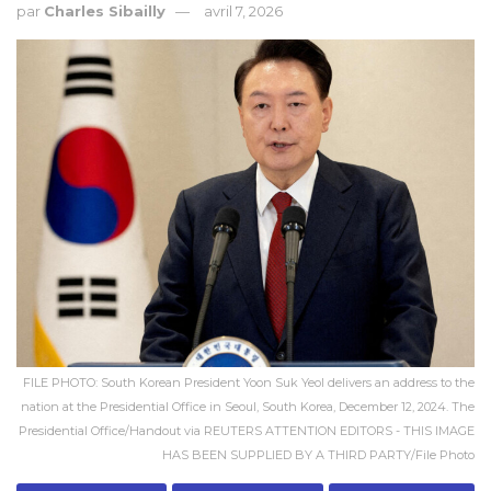
par
Charles Sibailly
avril 7, 2026
FILE PHOTO: South Korean President Yoon Suk Yeol delivers an address to the
nation at the Presidential Office in Seoul, South Korea, December 12, 2024. The
Presidential Office/Handout via REUTERS ATTENTION EDITORS - THIS IMAGE
HAS BEEN SUPPLIED BY A THIRD PARTY/File Photo