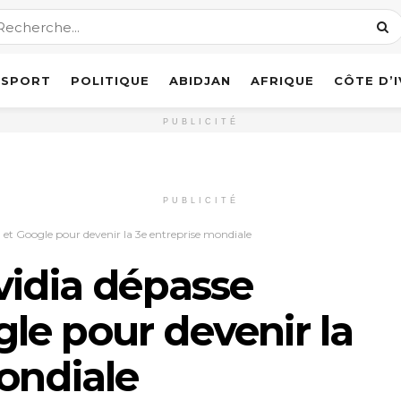
SPORT
POLITIQUE
ABIDJAN
AFRIQUE
CÔTE D’
PUBLICITÉ
PUBLICITÉ
et Google pour devenir la 3e entreprise mondiale
vidia dépasse
le pour devenir la
ondiale