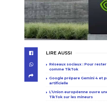
LIRE AUSSI
Réseaux sociaux : Pour rester
comme TikTok
Google prépare Gemini 4 et pr
artificielle
L’Union européenne ouvre une
TikTok sur les mineurs