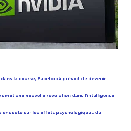
 dans la course, Facebook prévoit de devenir
omet une nouvelle révolution dans l’intelligence
 enquête sur les effets psychologiques de