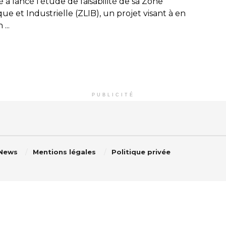
a lancé l’étude de faisabilité de sa Zone
que et Industrielle (ZLIB), un projet visant à en
 ...
PUBLICITÉ
 News
Mentions légales
Politique privée