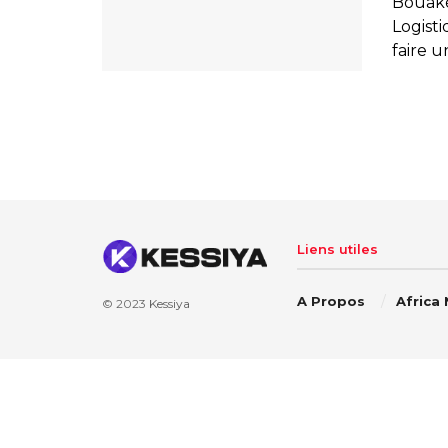
Bouaké 
Logisti
faire un
Liens utiles
A Propos
Africa
© 2023
Kessiya