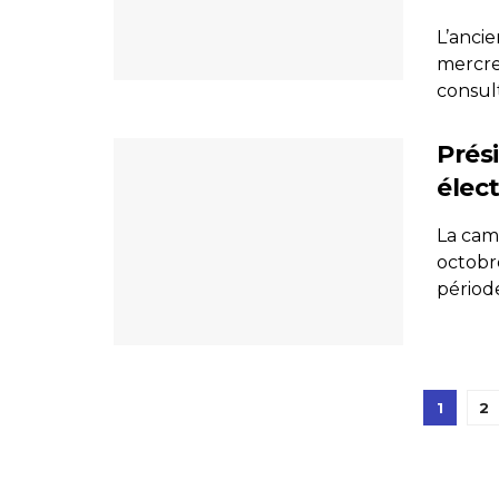
L’anci
mercre
consult
Prés
élect
La cam
octobr
période 
1
2