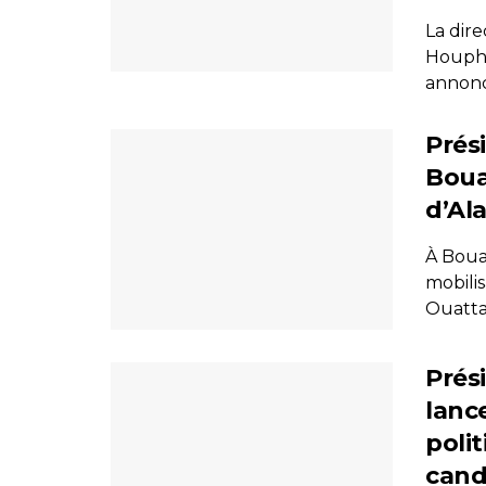
La dir
Houpho
annoncé
Prési
Boua
d’Al
À Bouaf
mobili
Ouattar
Prés
lanc
polit
cand