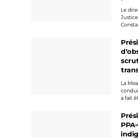
Le dir
Justic
Consta
Prési
d’ob
scru
tran
La Mis
condui
a fait é
Prés
PPA-
indi