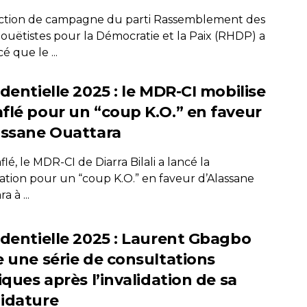
ection de campagne du parti Rassemblement des
uëtistes pour la Démocratie et la Paix (RHDP) a
 que le ...
dentielle 2025 : le MDR-CI mobilise
flé pour un “coup K.O.” en faveur
assane Ouattara
lé, le MDR-CI de Diarra Bilali a lancé la
sation pour un “coup K.O.” en faveur d’Alassane
a à ...
identielle 2025 : Laurent Gbagbo
e une série de consultations
iques après l’invalidation de sa
idature