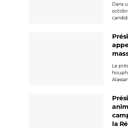
Dans u
octobre
candid
Prés
appe
mass
Le pré
houpho
Alassan
Prés
anim
camp
la R