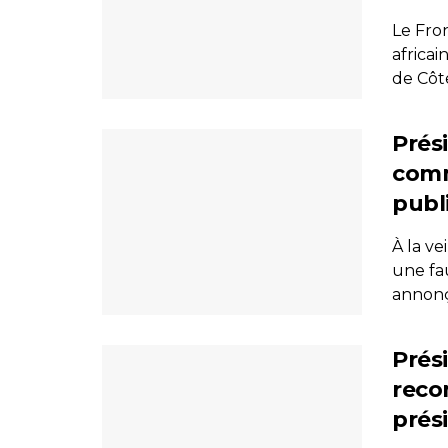
Le Fro
africai
de Côte
Prési
comm
publi
À la ve
une fa
annonça
Prési
recon
prés