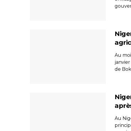
gouver
Nige
agri
Au moi
janvie
de Boko
Nige
aprè
Au Nig
princi