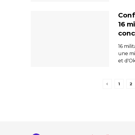
Conf
16 mi
conci
16 mili
une mi
et d'Ok
1
2