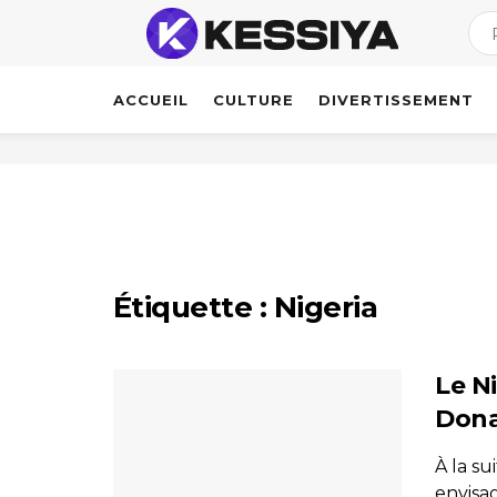
ACCUEIL
CULTURE
DIVERTISSEMENT
Étiquette :
Nigeria
Le N
Dona
À la s
envisag