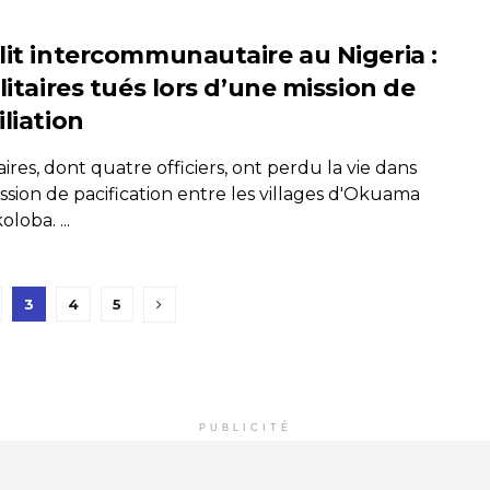
lit intercommunautaire au Nigeria :
litaires tués lors d’une mission de
liation
taires, dont quatre officiers, ont perdu la vie dans
ssion de pacification entre les villages d'Okuama
oloba. ...
3
4
5
PUBLICITÉ