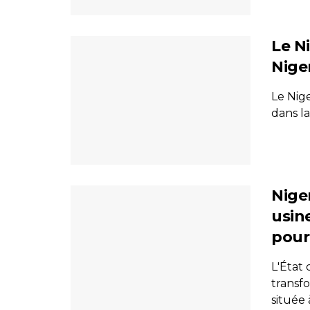
Le Ni
Nige
Le Nige
dans la
Niger
usin
pour
L'État
transf
située 