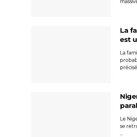
massive
La f
est u
La fami
probab
précisé
Nige
para
Le Nig
se ret
...