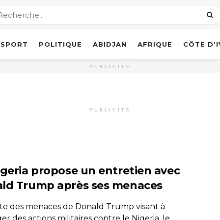
SPORT
POLITIQUE
ABIDJAN
AFRIQUE
CÔTE D’
PUBLICITÉ
PUBLICITÉ
igeria propose un entretien avec
ld Trump après ses menaces
uite des menaces de Donald Trump visant à
er des actions militaires contre le Nigeria, le