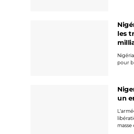
Nigé
les 
milli
Nigéri
pour b
Niger
un e
L'armé
libéra
masse d