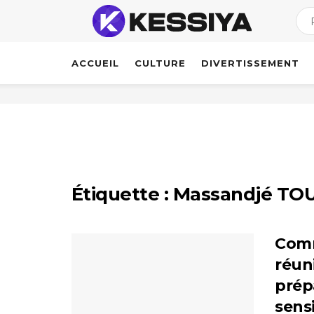
ACCUEIL
CULTURE
DIVERTISSEMENT
Étiquette :
Massandjé TOU
Comm
réun
prép
sensi