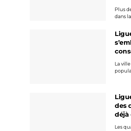
Plus d
dans la
Ligu
s’em
cons
La vill
populai
Ligu
des q
déjà
Les qua