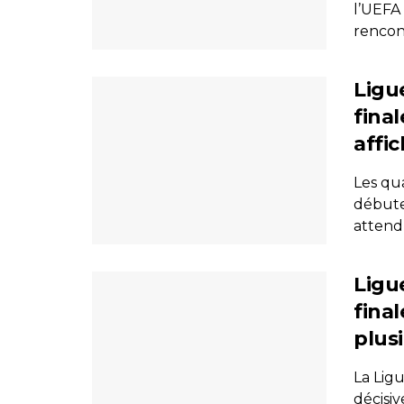
l’UEFA 
rencont
Ligu
fina
affi
Les qu
débute
attendu
Ligu
fina
plus
La Lig
décisiv