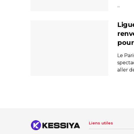
...
Ligu
renv
pour
Le Par
specta
aller de
Liens utiles