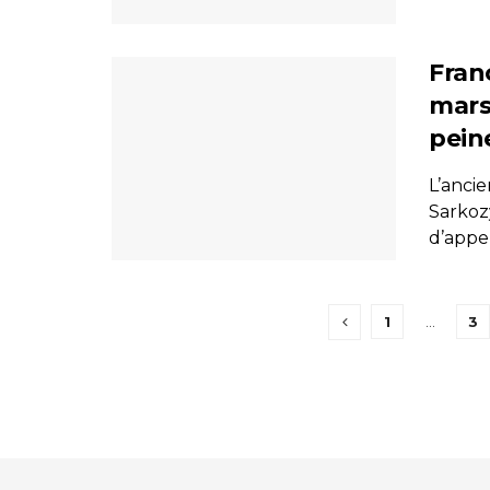
Fran
mars
pein
L’ancie
Sarkoz
d’appel 
1
…
3