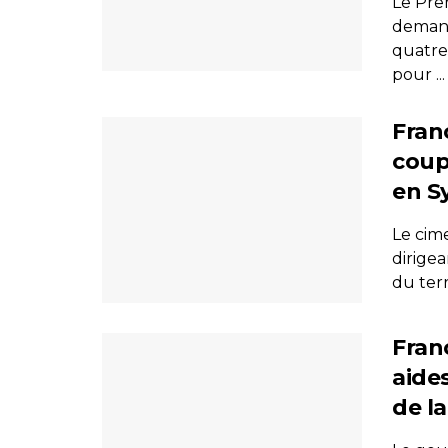
Le Prem
deman
quatre
pour ...
Fran
coup
en Sy
Le cime
dirige
du terr
Fran
aide
de la