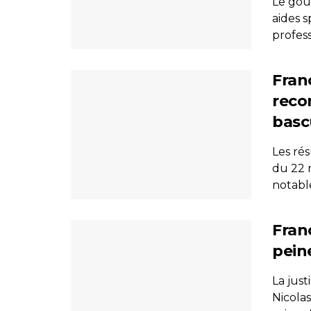
Le gou
aides s
profess
Fran
reco
basc
Les ré
du 22 
notable
Fran
pein
La just
Nicola