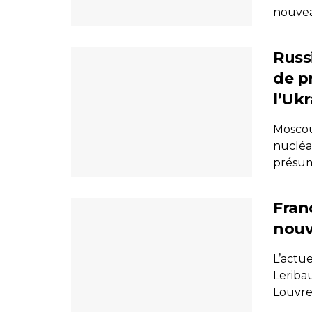
nouvea
Russ
de p
l’Uk
Moscou
nucléai
présumé
Fran
nouv
L’actue
Leriba
Louvre.