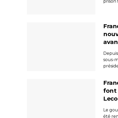
prison 
Fran
nouv
avan
Depuis
sous-ma
préside
Fran
font
Leco
Le gou
été rem