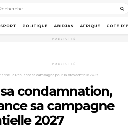
SPORT
POLITIQUE
ABIDJAN
AFRIQUE
CÔTE D’
PUBLICITÉ
PUBLICITÉ
arine Le Pen lance sa campagne pour la présidentielle 2027
é sa condamnation,
lance sa campagne
tielle 2027