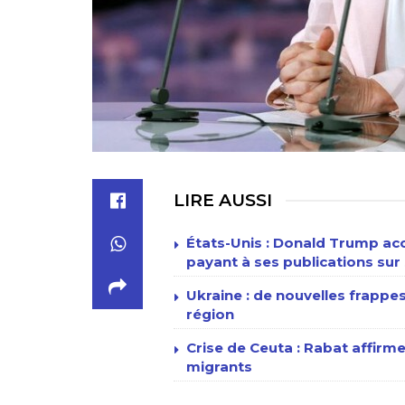
LIRE AUSSI
États-Unis : Donald Trump acc
payant à ses publications sur 
Ukraine : de nouvelles frappe
région
Crise de Ceuta : Rabat affirme
migrants