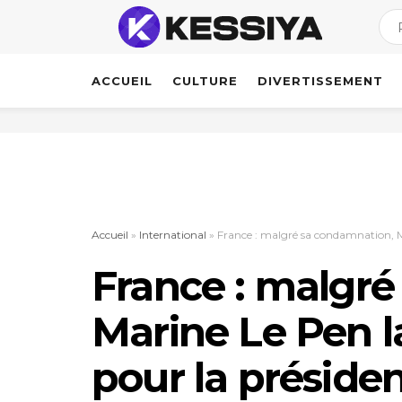
ACCUEIL
CULTURE
DIVERTISSEMENT
Accueil
»
International
»
France : malgré sa condamnation, M
France : malgr
Marine Le Pen 
pour la présiden