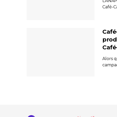
L’ANAP
Café-Ca
Café-
prod
Café
Alors q
campagn