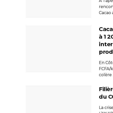
À Tapé
rencon
Cacao a
Cacao
à 1 
inter
prod
En Côte
FCFA/k
colère .
Fili
du C
La cris