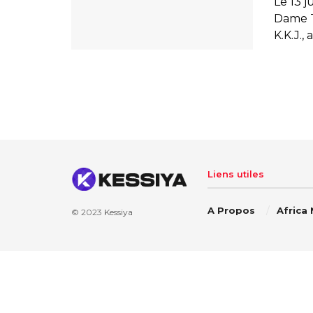
Le 13 
Dame T
K.K.J., 
Liens utiles
A Propos
Africa
© 2023
Kessiya