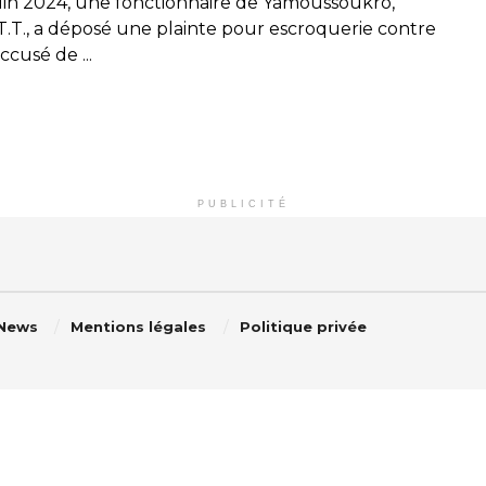
juin 2024, une fonctionnaire de Yamoussoukro,
.T., a déposé une plainte pour escroquerie contre
accusé de ...
PUBLICITÉ
 News
Mentions légales
Politique privée