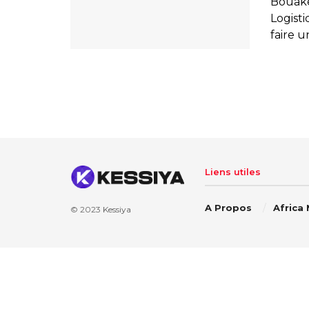
Bouaké 
Logisti
faire un
Liens utiles
A Propos
Africa
© 2023
Kessiya