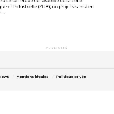
a lancé l’étude de faisabilité de sa Zone
que et Industrielle (ZLIB), un projet visant à en
 ...
PUBLICITÉ
 News
Mentions légales
Politique privée