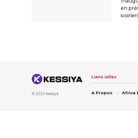
Inaugu
en pr
ivoirie
Liens utiles
A Propos
Africa
© 2023
Kessiya