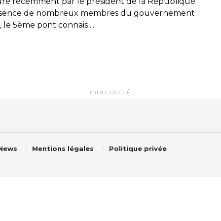
ré récemment par le président de la République
ésence de nombreux membres du gouvernement
n, le 5ème pont connais ...
PUBLICITÉ
 News
Mentions légales
Politique privée