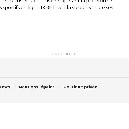
été Ludus en Côte d'Ivoire, opérant la plateforme
s sportifs en ligne 1XBET, voit la suspension de ses
PUBLICITÉ
 News
Mentions légales
Politique privée