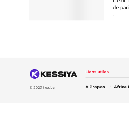
La soci
de pari
...
Liens utiles
A Propos
Africa
© 2023
Kessiya